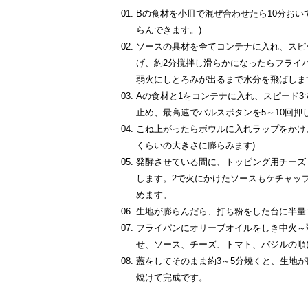
Bの食材を小皿で混ぜ合わせたら10分おい
らんできます。)
ソースの具材を全てコンテナに入れ、スピ
げ、約2分撹拌し滑らかになったらフライ
弱火にしとろみが出るまで水分を飛ばしま
Aの食材と1をコンテナに入れ、スピード
止め、最高速でパルスボタンを5～10回押
こね上がったらボウルに入れラップをかけ、
くらいの大きさに膨らみます)
発酵させている間に、トッピング用チーズ
します。2で火にかけたソースもケチャッ
めます。
生地が膨らんだら、打ち粉をした台に半量
フライパンにオリーブオイルをしき中火～
せ、ソース、チーズ、トマト、バジルの順
蓋をしてそのまま約3～5分焼くと、生地
焼けて完成です。