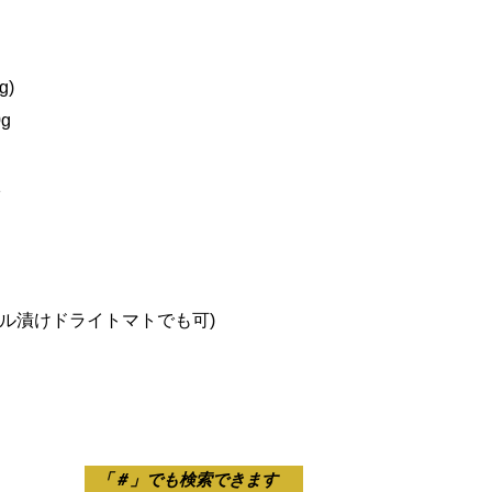
g)
g
1
個
イル漬けドライトマトでも可)
「＃」でも検索できます