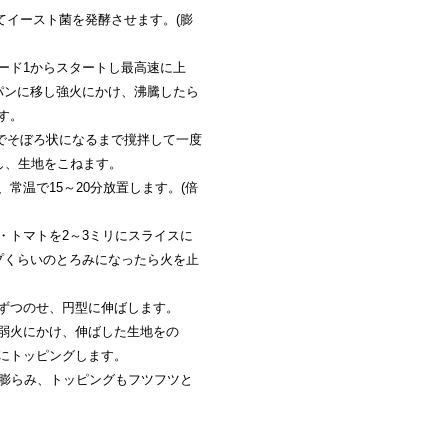
てイースト菌を発酵させます。(膨
ード1からスタートし最高速に上
パンに移し強火にかけ、沸騰したら
す。
3でそぼろ状になるまで撹拌して一度
し、生地をこねます。
常温で15～20分放置します。(倍
・トマトを2～3ミリにスライスに
プくらいのとろみになったら火を止
ずつのせ、円型に伸ばします。
弱火にかけ、伸ばした生地をの
にトッピングします。
が膨らみ、トッピングもフツフツと