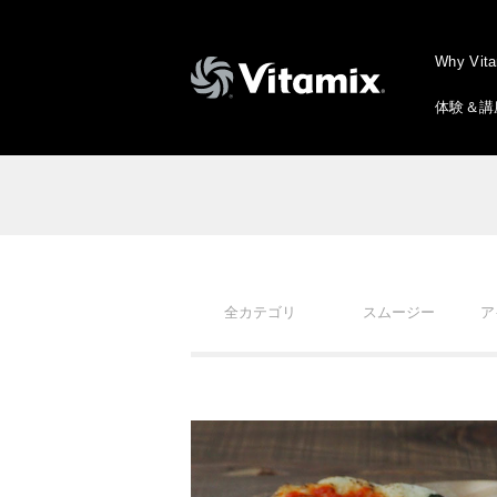
Why Vit
体験＆講
全カテゴリ
スムージー
ア