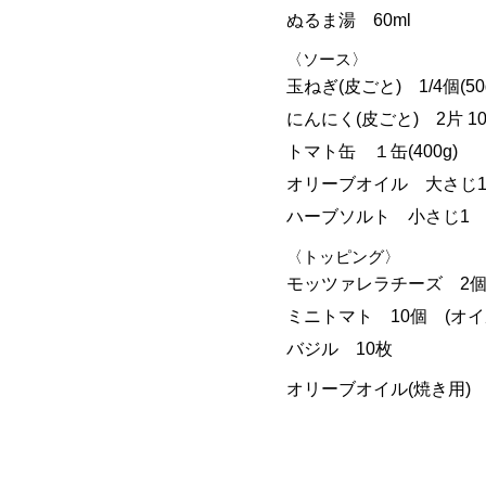
ぬるま湯 60ml
〈ソース〉
玉ねぎ(皮ごと) 1/4個(50
にんにく(皮ごと) 2片 10
トマト缶 １缶(400g)
オリーブオイル 大さじ
ハーブソルト 小さじ1
〈トッピング〉
モッツァレラチーズ 2
ミニトマト 10個 (オ
バジル 10枚
オリーブオイル(焼き用)