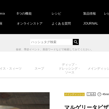
amix
8つの機能
レシピ
製品情報
レ
座
オンラインストア
よくある質問
JOURNAL
食材、季節イベント、美容ワードなどで検索してみてください。
ディップ・
イス・スィーツ
スープ
ドレッシング・
メインディッ
ソース
45min
こねる
メインディッシュ
マルゲリータピザ