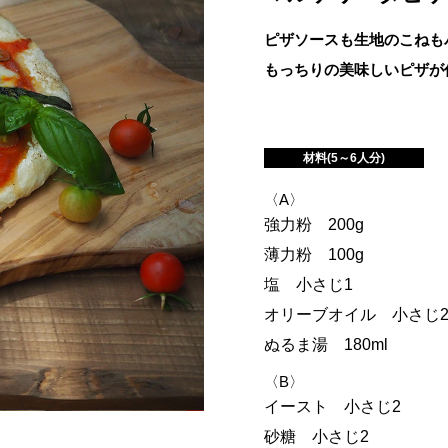
ピザソースも生地のこねも
もっちりの美味しいピザが
材料(5～6人分)
〈A〉
強力粉 200g
薄力粉 100g
塩 小さじ1
オリーブオイル 小さじ
ぬるま湯 180ml
〈B〉
イースト 小さじ2
砂糖 小さじ2