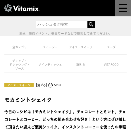
Why Vitamix
体験＆講座
食材、季節イベント、美容ワードなどで検索してみてください。
8つの機能
全カテゴリ
スムージー
アイス・スィーツ
スープ
ディップ・
オンラインストア
ドレッシング・
メインディッシュ
離乳食
VITAFOOD
ソース
レシピ
アイス・スイーツ
混ぜる
5min.
よくある質問
モカミントシェイク
今日のレシピは「モカミントシェイク」。チョコレートとミント、チョ
製品情報
コレートとコーヒー、どっちの組み合わせも好き！という方にぜひ試し
て頂きたい週末ご褒美シェイク。インスタントコーヒーを使ったお手軽