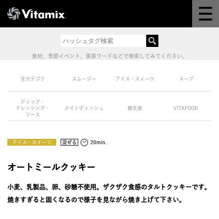
Why Vitamix
体験＆講座
食材、季節イベント、美容ワードなどで検索してみてください。
8つの機能
全カテゴリ
スムージー
アイス・スィーツ
スープ
ディップ・
オンラインストア
ドレッシング・
メインディッシュ
離乳食
VITAFOOD
ソース
レシピ
アイス・スイーツ
混ぜる
20min.
よくある質問
オートミールクッキー
小麦、乳製品、卵、砂糖不使用。ザクザク食感のタルトクッキーです。
製品情報
焼きすぎると固くなるので様子を見ながら焼き上げて下さい。