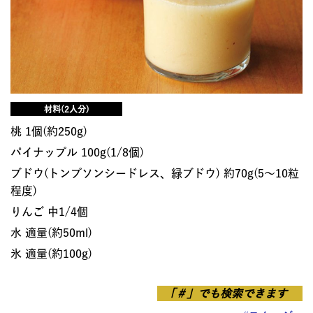
材料(2人分)
桃 1個(約250g)
パイナップル 100g(1/8個)
ブドウ(トンプソンシードレス、緑ブドウ) 約70g(5〜10粒
程度)
りんご 中1/4個
水 適量(約50ml)
氷 適量(約100g)
「＃」でも検索できます