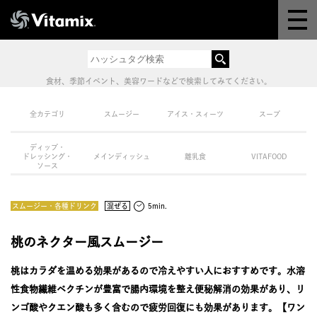
Why Vitamix
体験＆講座
食材、季節イベント、美容ワードなどで検索してみてください。
8つの機能
全カテゴリ
スムージー
アイス・スィーツ
スープ
ディップ・
オンラインストア
ドレッシング・
メインディッシュ
離乳食
VITAFOOD
ソース
レシピ
スムージー・各種ドリンク
混ぜる
5min.
よくある質問
桃のネクター風スムージー
桃はカラダを温める効果があるので冷えやすい人におすすめです。水溶
製品情報
性食物繊維ペクチンが豊富で腸内環境を整え便秘解消の効果があり、リ
ンゴ酸やクエン酸も多く含むので疲労回復にも効果があります。【ワン