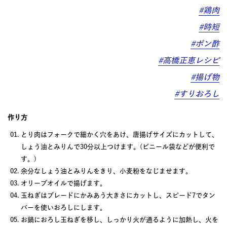
#鶏肉
#時短
#ポン酢
#高橋正恵レシピ
#揚げ物
#すりおろし
作り方
とり肉はフォークで細かく穴をあけ、唐揚げサイズにカットして、
しょう油とみりんで30分以上つけます。(ビニール袋などが便利で
す。)
余分なしょう油とみりんをきり、小麦粉をなじませます。
オリーブオイルで揚げます。
玉ねぎはブレードにかみあう大きさにカットし、スピード7でタン
パーを使いおろしにします。
お鍋におろし玉ねぎを移し、しっかり火が通るように加熱し、火を