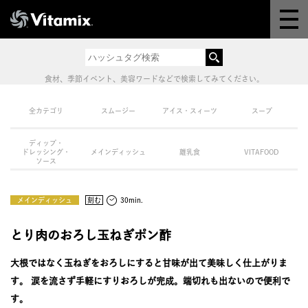
Why Vitamix
体験＆講座
食材、季節イベント、美容ワードなどで検索してみてください。
8つの機能
全カテゴリ
スムージー
アイス・スィーツ
スープ
ディップ・
オンラインストア
ドレッシング・
メインディッシュ
離乳食
VITAFOOD
ソース
レシピ
メインディッシュ
刻む
30min.
よくある質問
とり肉のおろし玉ねぎポン酢
大根ではなく玉ねぎをおろしにすると甘味が出て美味しく仕上がりま
製品情報
す。 涙を流さず手軽にすりおろしが完成。端切れも出ないので便利で
す。