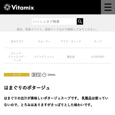
Why Vitamix
体験＆講座
食材、季節イベント、美容ワードなどで検索してみてください。
8つの機能
全カテゴリ
スムージー
アイス・スィーツ
スープ
ディップ・
オンラインストア
ドレッシング・
メインディッシュ
離乳食
VITAFOOD
ソース
レシピ
スープ
混ぜる
10min.
よくある質問
はまぐりのポタージュ
はまぐりの出汁が美味しいポタージュスープです。 乳製品は使ってい
製品情報
ないので、とろみはありますがさっぱりとした味わいです。