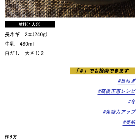
材料(４人分)
長ネギ 2本(240g)
牛乳 480ml
白だし 大さじ２
「＃」でも検索できます
#長ねぎ
#高橋正恵レシピ
#冬
#免疫力アップ
#美肌
作り方