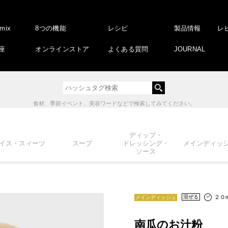
amix
8つの機能
レシピ
製品情報
レ
座
オンラインストア
よくある質問
JOURNAL
食材、季節イベント、美容ワードなどで検索してみてください。
ディップ・
イス・スィーツ
スープ
ドレッシング・
メインディッ
ソース
２０m
混ぜる
メインディッシュ
南瓜のお汁粉