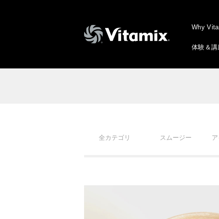
Why Vit
体験＆講
全カテゴリ
スムージー
ア