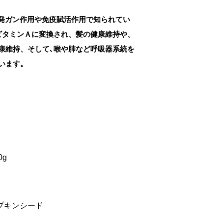
抗発ガン作用や免疫賦活作用で知られてい
ビタミンＡに変換され、髪の健康維持や、
康維持、そして､喉や肺など呼吸器系統を
います。
0g
プキンシード