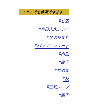
「＃」でも検索できます
#甘酒
#平田未来レシピ
#無調整豆乳
#パンプキンシード
#南瓜
#白玉
#甘納豆
#秋
#豆乳スープ
#団子