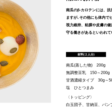
南瓜のβ-カロテンには、
ますが､その他にも体内で
視力維持、粘膜や皮膚の健
守る働きがあるといわれて
材料(２人分)
南瓜(蒸した物) 200g
無調整豆乳 150～200g
甘酒濃縮タイプ 30g～5
塩 ひとつまみ
〈トッピング〉
白玉団子、甘納豆、パン