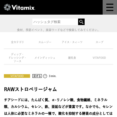
Why Vitamix
体験＆講座
食材、季節イベント、美容ワードなどで検索してみてください。
8つの機能
全カテゴリ
スムージー
アイス・スィーツ
スープ
ディップ・
オンラインストア
ドレッシング・
メインディッシュ
離乳食
VITAFOOD
ソース
レシピ
VITAFOOD
混ぜる
３min.
よくある質問
RAWストロベリージャム
チアシードには、たんぱく質、α-リノレン酸、食物繊維、ミネラル
製品情報
類、カルシウム、セレン、鉄、亜鉛などが豊富です。なかでも、セレン
は人体に必要なミネラルの一種で、酸化を抑制する酵素の成分としては