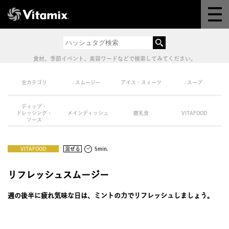
Why Vitamix
体験＆講座
食材、季節イベント、美容ワードなどで検索してみてください。
8つの機能
全カテゴリ
スムージー
アイス・スィーツ
スープ
ディップ・
オンラインストア
ドレッシング・
メインディッシュ
離乳食
VITAFOOD
ソース
レシピ
VITAFOOD
混ぜる
5min.
よくある質問
リフレッシュスムージー
週の後半に疲れ気味な日は、ミントの力でリフレッシュしましょう。
製品情報