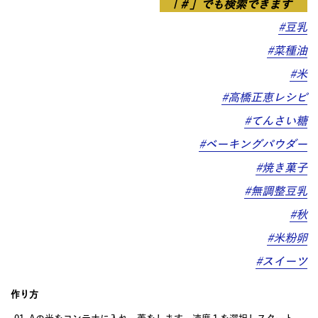
「＃」でも検索できます
#豆乳
#菜種油
#米
#高橋正恵レシピ
#てんさい糖
#ベーキングパウダー
#焼き菓子
#無調整豆乳
#秋
#米粉卵
#スイーツ
作り方