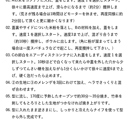
Aの米をコンテナに入れ、蓋をします。速度１を選択しスタート。
徐々に最高速度まで上げ、滑らかになるまで（約2分）攪拌しま
す。(荒さが残る場合は1時間ほどモーターを休ませ、再度同様に約
2分回して頂くと更に細かくなります)
蓋裏やサイドについた米粉を落とし、Bの材料を加え、蓋をしま
す。速度１を選択しスタート。速度3まで上げ、混ざり合うまで
（約10秒）攪拌し、ボウルに出します。(角に粉が溜まってしまう
場合は一度スパチュラなどで起こし、再度攪拌して下さい。)
Cの卵白をエアーディスクコンテナに入れ蓋をします。速度１を選
択しスタート。10秒ほどで白くなって来たら中蓋を外した穴から少
しずつてんさい糖を加えながら1分くらいかけて徐々に速度6まで上
げ、硬く泡だったら止めます。
②の生地に③のメレンゲを3回にわけて加え、ヘラでさっくりと混
ぜ合わせます。
型に流し、170度に予熱したオーブンで約30分〜35分焼き、竹串を
刺してもとろりとした生地がつかなければ焼き上がりです。
型に入れたまま逆さまにし、しっかりと冷えたらナイフを使って型
から外し完成です。