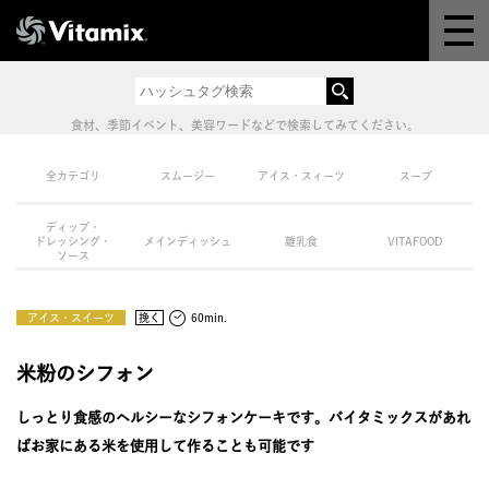
Why Vitamix
体験＆講座
食材、季節イベント、美容ワードなどで検索してみてください。
8つの機能
全カテゴリ
スムージー
アイス・スィーツ
スープ
ディップ・
オンラインストア
ドレッシング・
メインディッシュ
離乳食
VITAFOOD
ソース
レシピ
アイス・スイーツ
挽く
60min.
よくある質問
米粉のシフォン
しっとり食感のヘルシーなシフォンケーキです。バイタミックスがあれ
製品情報
ばお家にある米を使用して作ることも可能です