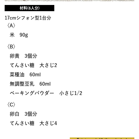
材料(6人分)
17cmシフォン型1台分
〈A〉
米 90g
〈B〉
卵黄 3個分
てんさい糖 大さじ2
菜種油 60ml
無調整豆乳 60ml
ベーキングパウダー 小さじ1/2
〈C〉
卵白 3個分
てんさい糖 大さじ4