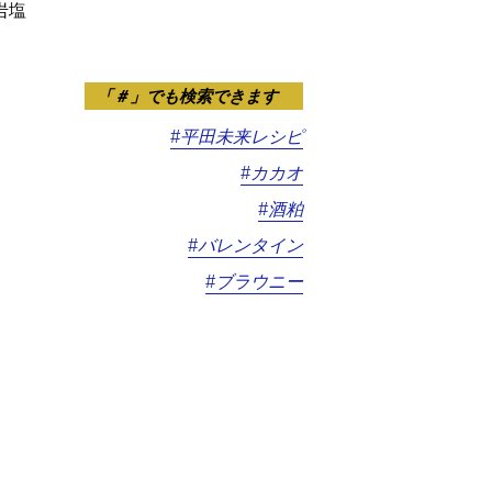
岩塩
「＃」でも検索できます
#平田未来レシピ
#カカオ
#酒粕
#バレンタイン
#ブラウニー