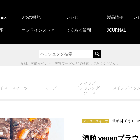
amix
8つの機能
レシピ
製品情報
レ
座
オンラインストア
よくある質問
JOURNAL
食材、季節イベント、美容ワードなどで検索してみてください。
ディップ・
イス・スィーツ
スープ
ドレッシング・
メインディッ
ソース
６０m
混ぜる
アイス・スイーツ
酒粕 veganブラ