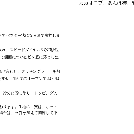
カカオニブ、あんぽ柿、
ドでパウダー状になるまで撹拌しま
れ、スピードダイヤル3で20秒程
ラで側面についた粉を底に落とし生
混ぜ合わせ、クッキングシートを敷
乗せ、180度のオーブンで30～40
、冷めた③に塗り、トッピングの
わります。生地の目安は、ホット
場合は、豆乳を加えて調節して下