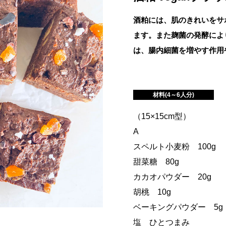
酒粕には、肌のきれいをサ
ます。また麹菌の発酵によ
は、腸内細菌を増やす作用
材料(4～6人分)
（15×15cm型）
A
スペルト小麦粉 100g
甜菜糖 80g
カカオパウダー 20g
胡桃 10g
ベーキングパウダー 5g
塩 ひとつまみ