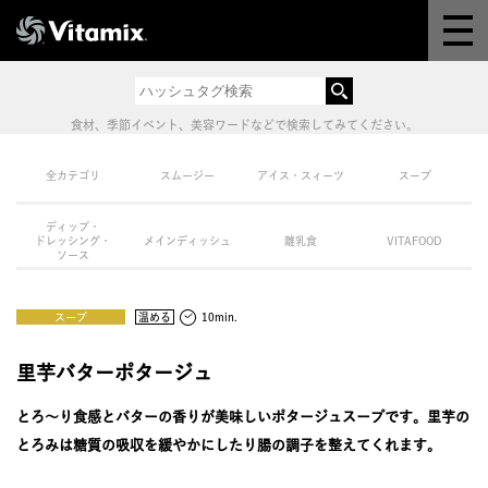
Why Vitamix
体験＆講座
食材、季節イベント、美容ワードなどで検索してみてください。
8つの機能
全カテゴリ
スムージー
アイス・スィーツ
スープ
ディップ・
オンラインストア
ドレッシング・
メインディッシュ
離乳食
VITAFOOD
ソース
レシピ
スープ
温める
10min.
よくある質問
里芋バターポタージュ
とろ〜り食感とバターの香りが美味しいポタージュスープです。里芋の
製品情報
とろみは糖質の吸収を緩やかにしたり腸の調子を整えてくれます。