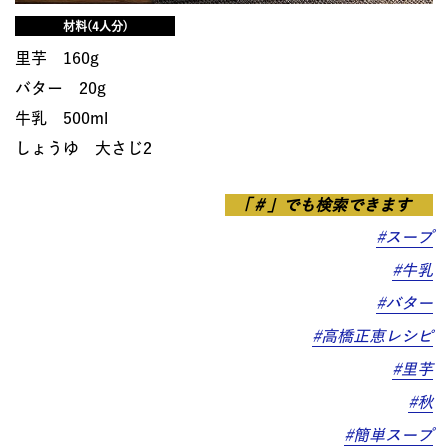
材料(4人分)
里芋 160g
バター 20g
牛乳 500ml
しょうゆ 大さじ2
「＃」でも検索できます
#スープ
#牛乳
#バター
#高橋正恵レシピ
#里芋
#秋
#簡単スープ