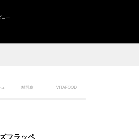
ビュー
シュ
離乳食
VITAFOOD
ズフラッペ