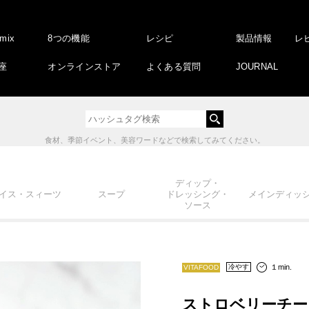
amix
8つの機能
レシピ
製品情報
レ
座
オンラインストア
よくある質問
JOURNAL
食材、季節イベント、美容ワードなどで検索してみてください。
ディップ・
イス・スィーツ
スープ
ドレッシング・
メインディッ
ソース
１min.
冷やす
VITAFOOD
ストロベリーチー