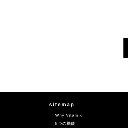
sitemap
Why Vitamix
8つの機能