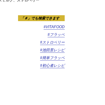
スミルク、ストロベリー
「＃」でも検索できます
#VITAFOOD
#フラッペ
#ストロベリー
#池田景レシピ
#簡単フラッペ
#初心者レシピ