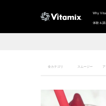
Why Vit
体験＆講
全カテゴリ
スムージー
ア