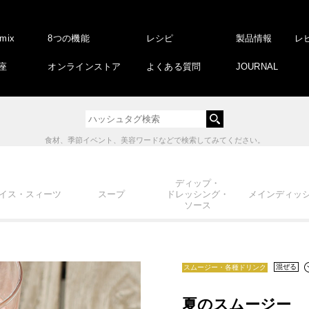
amix
8つの機能
レシピ
製品情報
レ
座
オンラインストア
よくある質問
JOURNAL
食材、季節イベント、美容ワードなどで検索してみてください。
ディップ・
イス・スィーツ
スープ
ドレッシング・
メインディッ
ソース
混ぜる
スムージー・各種ドリンク
夏のスムージー