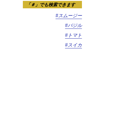
「＃」でも検索できます
#スムージー
#バジル
#トマト
#スイカ