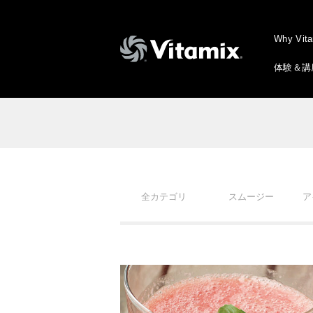
Why Vit
体験＆講
全カテゴリ
スムージー
ア