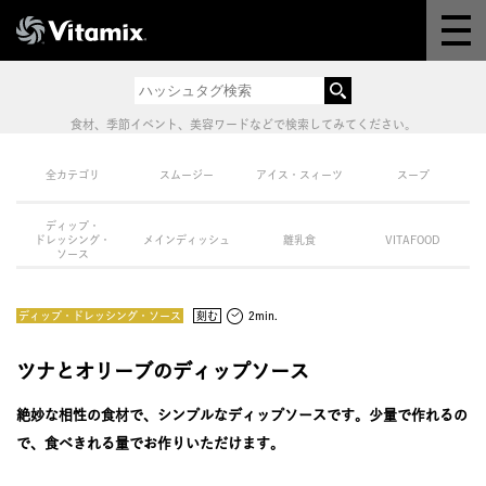
Why Vitamix
体験＆講座
食材、季節イベント、美容ワードなどで検索してみてください。
8つの機能
全カテゴリ
スムージー
アイス・スィーツ
スープ
ディップ・
オンラインストア
ドレッシング・
メインディッシュ
離乳食
VITAFOOD
ソース
レシピ
ディップ・ドレッシング・ソース
刻む
2min.
よくある質問
ツナとオリーブのディップソース
絶妙な相性の食材で、シンプルなディップソースです。少量で作れるの
製品情報
で、食べきれる量でお作りいただけます。