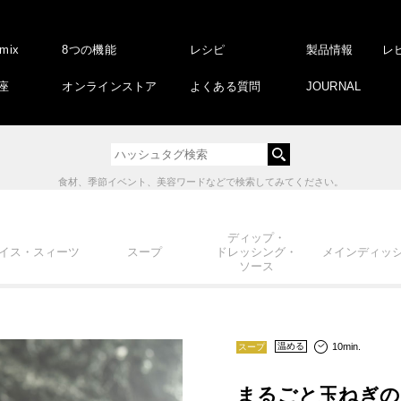
amix
8つの機能
レシピ
製品情報
レ
座
オンラインストア
よくある質問
JOURNAL
食材、季節イベント、美容ワードなどで検索してみてください。
ディップ・
イス・スィーツ
スープ
ドレッシング・
メインディッ
ソース
10min.
温める
スープ
まるごと玉ねぎの