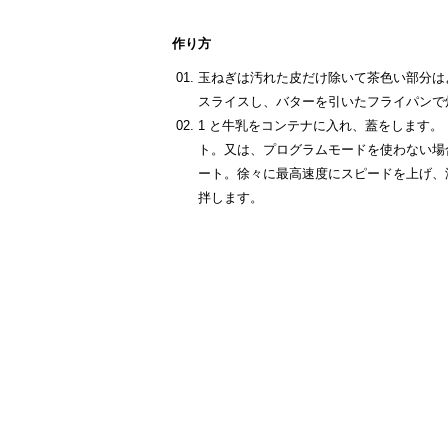
作り方
玉ねぎは汚れた皮だけ除いて茶色い部分は
スライスし、バターを引いたフライパンで
1 と牛乳をコンテナに入れ、蓋をします。
ト。又は、プログラムモードを使わない場
ート。徐々に最高速度にスピードを上げ、
拌します。