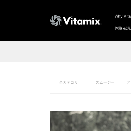
Why Vit
体験＆講
全カテゴリ
スムージー
ア