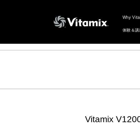
Why Vit
体験＆講
Vitamix 