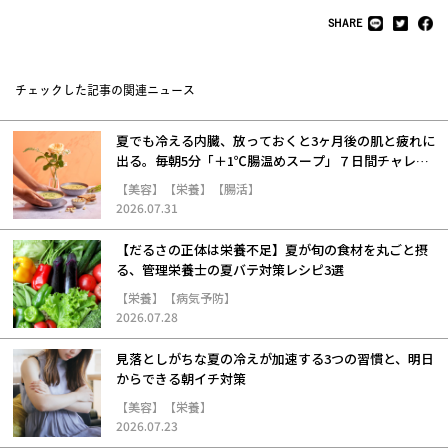
SHARE
チェックした記事の関連ニュース
夏でも冷える内臓、放っておくと3ヶ月後の肌と疲れに
出る。毎朝5分「＋1℃腸温めスープ」７日間チャレン
ジ
【美容】【栄養】【腸活】
2026.07.31
【だるさの正体は栄養不足】夏が旬の食材を丸ごと摂
る、管理栄養士の夏バテ対策レシピ3選
【栄養】【病気予防】
2026.07.28
見落としがちな夏の冷えが加速する3つの習慣と、明日
からできる朝イチ対策
【美容】【栄養】
2026.07.23