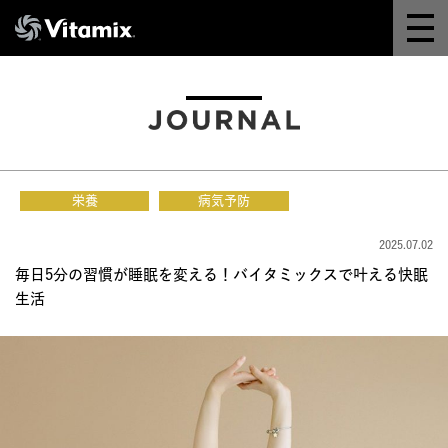
Why Vitamix
体験＆講座
8つの機能
栄養
病気予防
オンラインストア
2025.07.02
毎日5分の習慣が睡眠を変える！バイタミックスで叶える快眠
レシピ
生活
よくある質問
製品情報