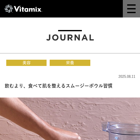
Why Vitamix
体験＆講座
8つの機能
美容
栄養
オンラインストア
2025.08.11
飲むより、食べて肌を整えるスムージーボウル習慣
レシピ
よくある質問
製品情報