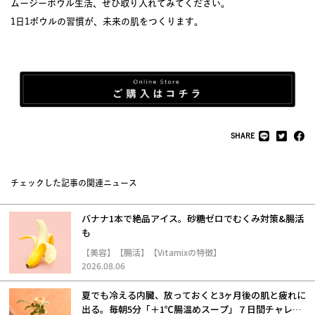
ムージーボウル生活、ぜひ取り入れてみてください。
1日1ボウルの習慣が、未来の肌をつくります。
SHARE
チェックした記事の関連ニュース
バナナ1本で絶品アイス。砂糖ゼロでむくみ対策&腸活
も
【美容】【腸活】【Vitamixの特徴】
2026.08.06
夏でも冷える内臓、放っておくと3ヶ月後の肌と疲れに
出る。毎朝5分「＋1℃腸温めスープ」７日間チャレン