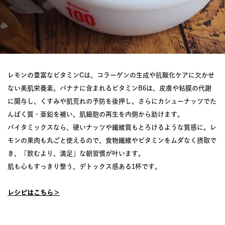
レモンの豊富なビタミンCは、コラーゲンの生成や抗酸化ケアに欠かせ
ない美肌栄養素。バナナに含まれるビタミンB6は、皮膚や粘膜の代謝
に関与し、くすみや肌荒れの予防を後押し。さらにカシューナッツでた
んぱく質・亜鉛を補い、肌細胞の再生を内側から助けます。
バイタミックスなら、硬いナッツや繊維質もとろけるような質感に。レ
モンの果肉も丸ごと使えるので、食物繊維やビタミンをムダなく摂取で
き、「飲むより、満足」な朝習慣が叶います。
肌も心もすっきり整う、デトックス感ある1杯です。
レシピはこちら＞