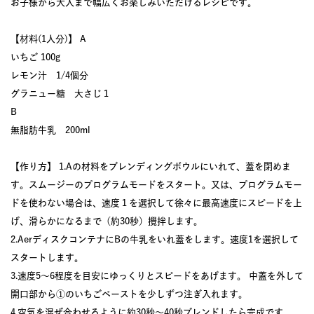
お子様から大人まで幅広くお楽しみいただけるレシピです。
【材料(1人分)】 A
いちご 100g
レモン汁 1/4個分
グラニュー糖 大さじ１
B
無脂肪牛乳 200ml
【作り方】 1.Aの材料をブレンディングボウルにいれて、蓋を閉めま
す。スムージーのプログラムモードをスタート。又は、プログラムモー
ドを使わない場合は、速度１を選択して徐々に最高速度にスピードを上
げ、滑らかになるまで（約30秒）攪拌します。
2.AerディスクコンテナにBの牛乳をいれ蓋をします。速度1を選択して
スタートします。
3.速度5〜6程度を目安にゆっくりとスピードをあげます。 中蓋を外して
開口部から①のいちごペーストを少しずつ注ぎ入れます。
4.空気を混ぜ合わせるように約30秒〜40秒ブレンドしたら完成です。