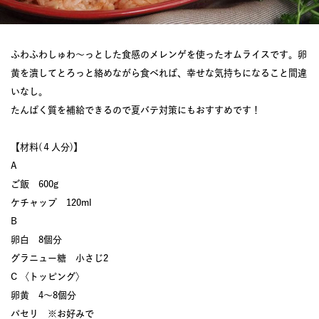
ふわふわしゅわ〜っとした食感のメレンゲを使ったオムライスです。卵
黄を潰してとろっと絡めながら食べれば、幸せな気持ちになること間違
いなし。
たんぱく質を補給できるので夏バテ対策にもおすすめです！
【材料(４人分)】
A
ご飯 600g
ケチャップ 120ml
B
卵白 8個分
グラニュー糖 小さじ2
C 〈トッピング〉
卵黄 4〜8個分
パセリ ※お好みで