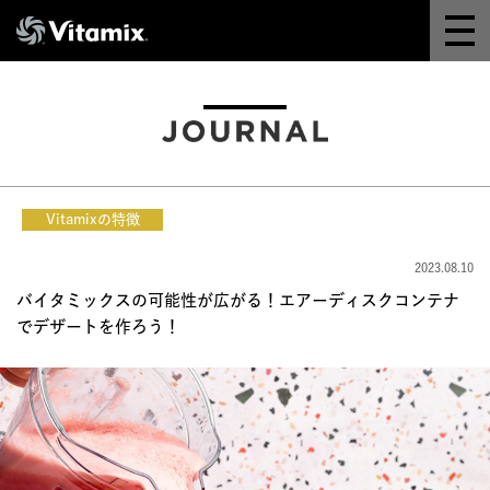
Why Vitamix
体験＆講座
8つの機能
Vitamixの特徴
オンラインストア
2023.08.10
バイタミックスの可能性が広がる！エアーディスクコンテナ
レシピ
でデザートを作ろう！
よくある質問
製品情報