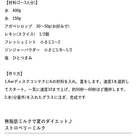
【材料(2〜3人分)】
水 400g
氷 150g
アガベシロップ 30〜50g(お好みで)
レモン(スライス) 1/2個
フレッシュミント 小さじ1〜2
ジンジャーパウダー 小さじ1/8〜1/2
塩 ひとつまみ
【作り方】
1.AerディスクコンテナにAの材料を入れ、蓋をします。速度1を選択し
てスタート。一気に速度10まで上げ、約50秒～60秒ほど攪拌します。
2.氷(分量外)を入れたグラスに注ぎ、完成です
無脂肪ミルクで夏のダイエット♪
ストロベリーミルク