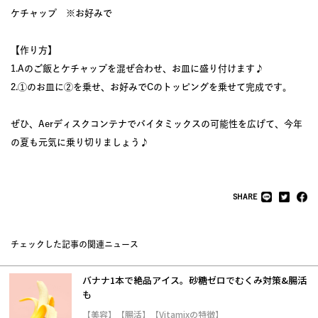
ケチャップ ※お好みで
【作り方】
1.Aのご飯とケチャップを混ぜ合わせ、お皿に盛り付けます♪
2.①のお皿に②を乗せ、お好みでCのトッピングを乗せて完成です。
ぜひ、Aerディスクコンテナでバイタミックスの可能性を広げて、今年
の夏も元気に乗り切りましょう♪
SHARE
チェックした記事の関連ニュース
バナナ1本で絶品アイス。砂糖ゼロでむくみ対策&腸活
も
【美容】【腸活】【Vitamixの特徴】