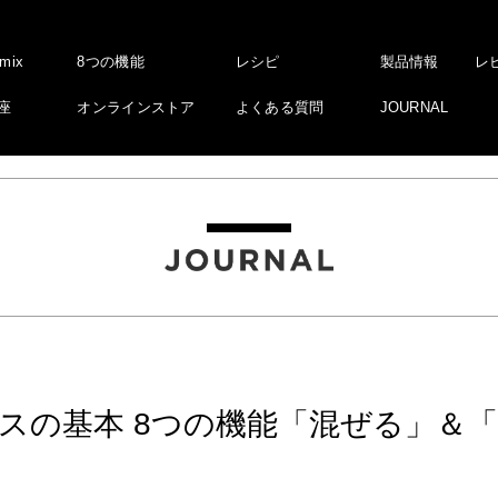
amix
8つの機能
レシピ
製品情報
レ
座
オンラインストア
よくある質問
JOURNAL
スの基本 8つの機能「混ぜる」＆