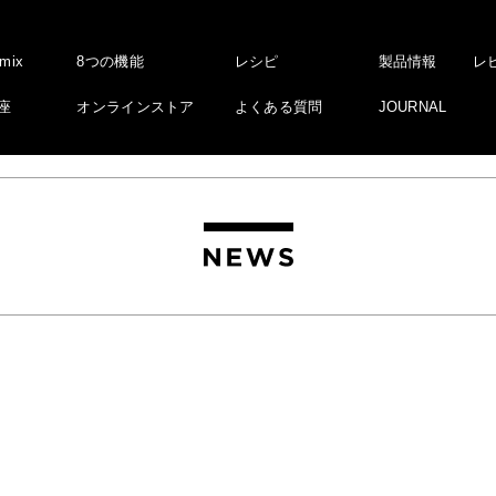
amix
8つの機能
レシピ
製品情報
レ
座
オンラインストア
よくある質問
JOURNAL