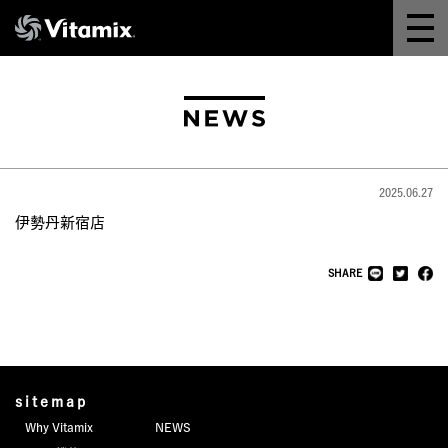
Why Vitamix
体験＆講座
8つの機能
2025.06.27
オンラインストア
伊勢丹新宿店
レシピ
SHARE
よくある質問
製品情報
sitemap
Why Vitamix
NEWS