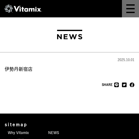
Why Vitamix
体験＆講座
8つの機能
2025.10.01
オンラインストア
伊勢丹新宿店
レシピ
SHARE
よくある質問
製品情報
sitemap
Why Vitamix
NEWS