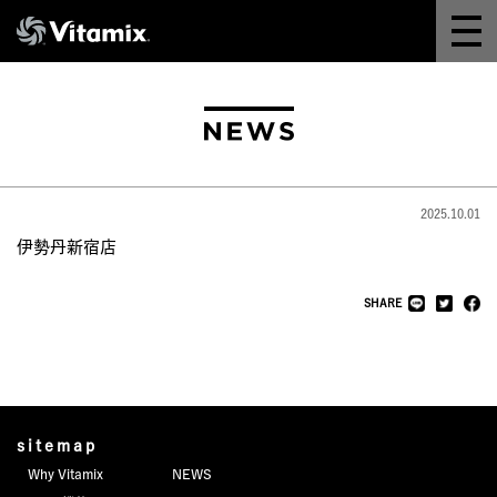
Why Vitamix
体験＆講座
8つの機能
2025.10.01
オンラインストア
伊勢丹新宿店
レシピ
SHARE
よくある質問
製品情報
sitemap
Why Vitamix
NEWS