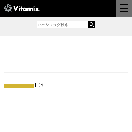
Why Vitamix
体験＆講座
8つの機能
オンラインストア
よくある質問
製品情報