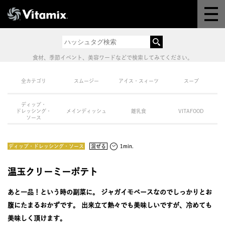
Why Vitamix
体験＆講座
食材、季節イベント、美容ワードなどで検索してみてください。
8つの機能
全カテゴリ
スムージー
アイス・スィーツ
スープ
ディップ・
オンラインストア
ドレッシング・
メインディッシュ
離乳食
VITAFOOD
ソース
レシピ
ディップ・ドレッシング・ソース
混ぜる
1min.
よくある質問
温玉クリーミーポテト
あと一品！という時の副菜に。 ジャガイモベースなのでしっかりとお
製品情報
腹にたまるおかずです。 出来立て熱々でも美味しいですが、冷めても
美味しく頂けます。