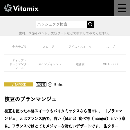
Why Vitamix
体験＆講座
食材、季節イベント、美容ワードなどで検索してみてください。
8つの機能
全カテゴリ
スムージー
アイス・スィーツ
スープ
ディップ・
オンラインストア
ドレッシング・
メインディッシュ
離乳食
VITAFOOD
ソース
レシピ
VITAFOOD
混ぜる
５min.
よくある質問
枝豆のブランマンジェ
枝豆を使った本格スイーツもバイタミックスなら簡単に。 「ブランマ
製品情報
ンジェ」とはフランス語で、白い（blanc）食べ物（manger）という意
味。フランスではとてもメジャーな冷たいデザートです。 生クリー