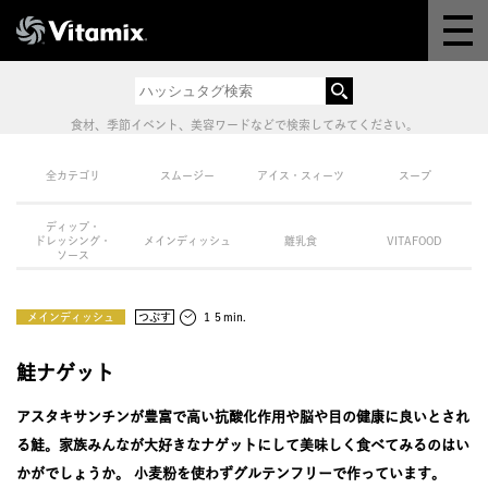
Why Vitamix
体験＆講座
食材、季節イベント、美容ワードなどで検索してみてください。
8つの機能
全カテゴリ
スムージー
アイス・スィーツ
スープ
ディップ・
オンラインストア
ドレッシング・
メインディッシュ
離乳食
VITAFOOD
ソース
レシピ
メインディッシュ
つぶす
１５min.
よくある質問
鮭ナゲット
アスタキサンチンが豊富で高い抗酸化作用や脳や目の健康に良いとされ
製品情報
る鮭。家族みんなが大好きなナゲットにして美味しく食べてみるのはい
かがでしょうか。 小麦粉を使わずグルテンフリーで作っています。