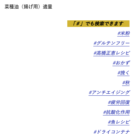
菜種油（揚げ用）適量
「＃」でも検索できます
#米粉
#グルテンフリー
#高橋正恵レシピ
#おかず
#挽く
#秋
#アンチエイジング
#疲労回復
#抗酸化作用
#魚レシピ
#ドライコンテナ