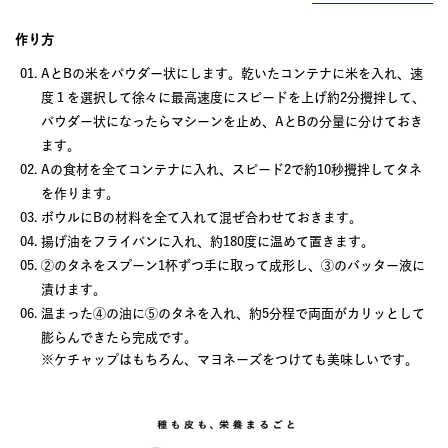
作り方
AとBの米をパウダー状にします。乾いたコンテナに米を入れ、速
度１を選択して徐々に最高速度にスピードを上げ約2分攪拌して、
パウダー状になったらマシーンを止め、AとBの分量に分けておき
ます。
Aの食材を全てコンテナに入れ、スピード2で約10秒攪拌してタネ
を作ります。
ボウルにBの材料を全て入れて混ぜ合わせておきます。
揚げ油をフライパンに入れ、約180度に温めて置きます。
②のタネをスプーン1杯ずつ手に取って成形し、③のバッター液に
漬けます。
温まった④の油に⑤のタネを入れ、約5分程で両面がカリッとして
膨らんできたら完成です。
※ケチャップはもちろん、マヨネーズをつけても美味しいです。