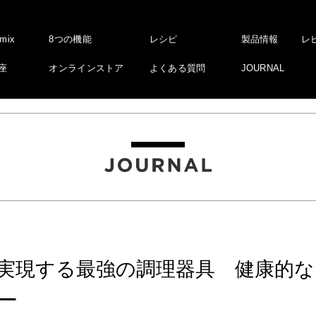
amix
8つの機能
レシピ
製品情報
レ
座
オンラインストア
よくある質問
JOURNAL
実現する最強の調理器具 健康的
ー