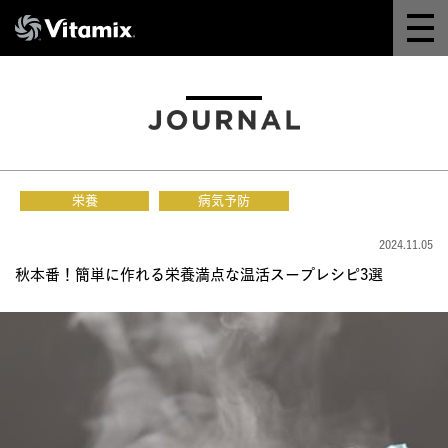
Why Vitamix
体験＆講座
8つの機能
栄養
病気予防
オンラインストア
2024.11.05
秋本番！簡単に作れる栄養満点な温活スープレシピ3選
レシピ
よくある質問
製品情報