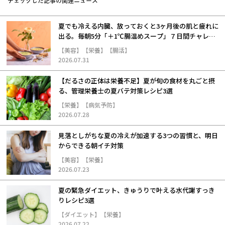
チェックした記事の関連ニュース
夏でも冷える内臓、放っておくと3ヶ月後の肌と疲れに
出る。毎朝5分「＋1℃腸温めスープ」７日間チャレン
ジ
【美容】【栄養】【腸活】
2026.07.31
【だるさの正体は栄養不足】夏が旬の食材を丸ごと摂
る、管理栄養士の夏バテ対策レシピ3選
【栄養】【病気予防】
2026.07.28
見落としがちな夏の冷えが加速する3つの習慣と、明日
からできる朝イチ対策
【美容】【栄養】
2026.07.23
夏の緊急ダイエット、きゅうりで叶える水代謝すっき
りレシピ3選
【ダイエット】【栄養】
2026.07.22