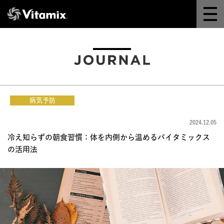
Why Vitamix
体験＆講座
8つの機能
病気予防
オンラインストア
2024.12.05
冷え知らずの朝食習慣：体を内側から温めるバイタミックス
レシピ
の活用法
よくある質問
製品情報