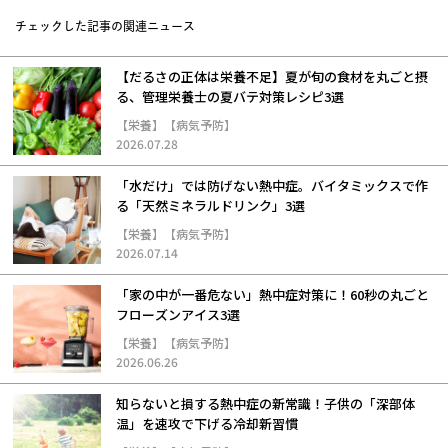
チェックした記事の関連ニュース
【だるさの正体は栄養不足】夏が旬の食材を丸ごと摂
る、管理栄養士の夏バテ対策レシピ3選
【栄養】【病気予防】
2026.07.28
「水だけ」では防げない熱中症。バイタミックスで作
る「天然ミネラルドリンク」3選
【栄養】【病気予防】
2026.07.14
「家の中が一番危ない」熱中症対策に！60秒の丸ごと
フローズンアイス3選
【栄養】【病気予防】
2026.06.26
知らないと損する熱中症の新常識！子供の「深部体
温」を速攻で下げる冷却新習慣