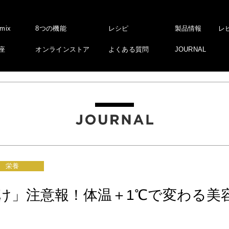
amix
8つの機能
レシピ
製品情報
レ
座
オンラインストア
よくある質問
JOURNAL
栄養
け」注意報！体温＋1℃で変わる美