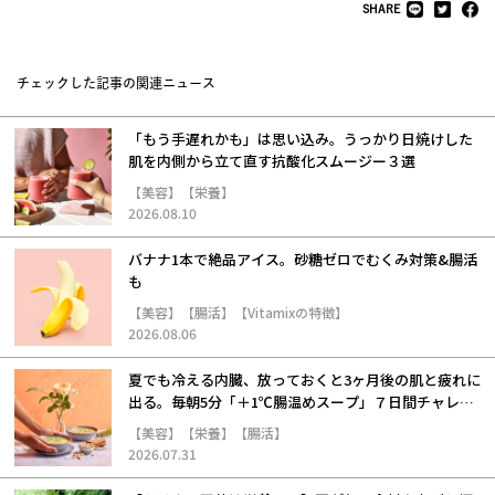
SHARE
チェックした記事の関連ニュース
「もう手遅れかも」は思い込み。うっかり日焼けした
肌を内側から立て直す抗酸化スムージー３選
【美容】【栄養】
2026.08.10
バナナ1本で絶品アイス。砂糖ゼロでむくみ対策&腸活
も
【美容】【腸活】【Vitamixの特徴】
2026.08.06
夏でも冷える内臓、放っておくと3ヶ月後の肌と疲れに
出る。毎朝5分「＋1℃腸温めスープ」７日間チャレン
ジ
【美容】【栄養】【腸活】
2026.07.31