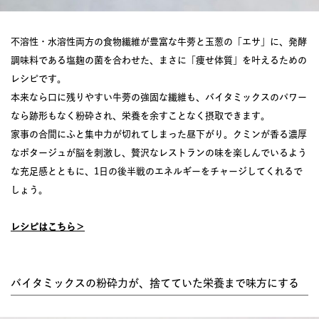
不溶性・水溶性両方の食物繊維が豊富な牛蒡と玉葱の「エサ」に、発酵
調味料である塩麹の菌を合わせた、まさに「痩せ体質」を叶えるための
レシピです。
本来なら口に残りやすい牛蒡の強固な繊維も、バイタミックスのパワー
なら跡形もなく粉砕され、栄養を余すことなく摂取できます。
家事の合間にふと集中力が切れてしまった昼下がり。クミンが香る濃厚
なポタージュが脳を刺激し、贅沢なレストランの味を楽しんでいるよう
な充足感とともに、1日の後半戦のエネルギーをチャージしてくれるで
しょう。
レシピはこちら＞
バイタミックスの粉砕力が、捨てていた栄養まで味方にする