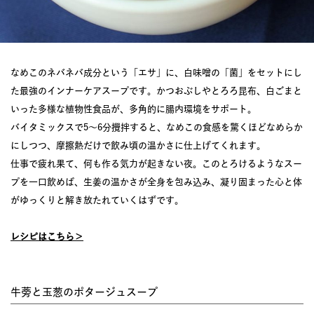
なめこのネバネバ成分という「エサ」に、白味噌の「菌」をセットにし
た最強のインナーケアスープです。かつおぶしやとろろ昆布、白ごまと
いった多様な植物性食品が、多角的に腸内環境をサポート。
バイタミックスで5〜6分攪拌すると、なめこの食感を驚くほどなめらか
にしつつ、摩擦熱だけで飲み頃の温かさに仕上げてくれます。
仕事で疲れ果て、何も作る気力が起きない夜。このとろけるようなスー
プを一口飲めば、生姜の温かさが全身を包み込み、凝り固まった心と体
がゆっくりと解き放たれていくはずです。
レシピはこちら＞
牛蒡と玉葱のポタージュスープ