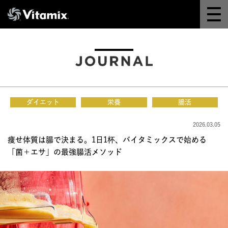
Why Vitamix
体験＆講座
8つの機能
ダイエット
栄養
腸活
オンラインストア
2026.03.05
痩せ体質は腸で決まる。1日1杯、バイタミックスで始める
レシピ
「菌＋エサ」の最強腸活メソッド
よくある質問
製品情報