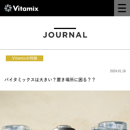
Why Vitamix
体験＆講座
8つの機能
Vitamixの特徴
オンラインストア
2024.01.18
バイタミックスは大きい？置き場所に困る？？
レシピ
よくある質問
製品情報