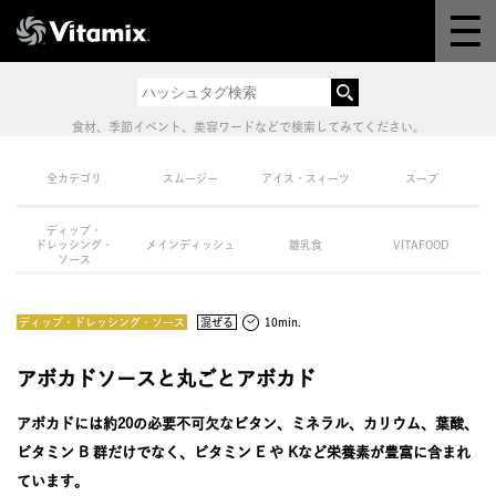
Why Vitamix
体験＆講座
食材、季節イベント、美容ワードなどで検索してみてください。
8つの機能
全カテゴリ
スムージー
アイス・スィーツ
スープ
ディップ・
オンラインストア
ドレッシング・
メインディッシュ
離乳食
VITAFOOD
ソース
レシピ
ディップ・ドレッシング・ソース
混ぜる
10min.
よくある質問
アボカドソースと丸ごとアボカド
アボカドには約20の必要不可欠なビタン、ミネラル、カリウム、葉酸、
製品情報
ビタミン B 群だけでなく、ビタミン E や Kなど栄養素が豊富に含まれ
ています。