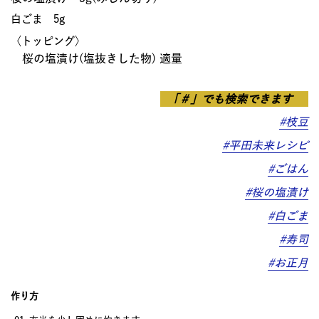
白ごま 5g
〈トッピング〉
桜の塩漬け(塩抜きした物) 適量
「＃」でも検索できます
#枝豆
#平田未来レシピ
#ごはん
#桜の塩漬け
#白ごま
#寿司
#お正月
作り方