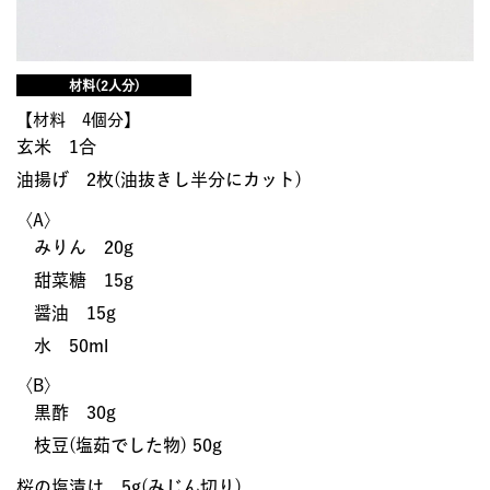
材料(2人分)
【材料 4個分】
玄米 1合
油揚げ 2枚(油抜きし半分にカット)
〈A〉
みりん 20g
甜菜糖 15g
醤油 15g
水 50ml
〈B〉
黒酢 30g
枝豆(塩茹でした物) 50g
桜の塩漬け 5g(みじん切り)