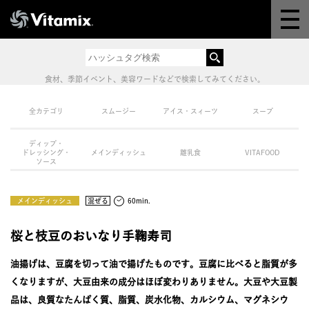
Why Vitamix
体験＆講座
食材、季節イベント、美容ワードなどで検索してみてください。
8つの機能
全カテゴリ
スムージー
アイス・スィーツ
スープ
ディップ・
オンラインストア
ドレッシング・
メインディッシュ
離乳食
VITAFOOD
ソース
レシピ
メインディッシュ
混ぜる
60min.
よくある質問
桜と枝豆のおいなり手鞠寿司
油揚げは、豆腐を切って油で揚げたものです。豆腐に比べると脂質が多
製品情報
くなりますが、大豆由来の成分はほぼ変わりありません。大豆や大豆製
品は、良質なたんぱく質、脂質、炭水化物、カルシウム、マグネシウ