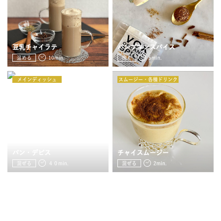
JOURNAL
レビュー
豆乳チャイラテ
パンプキンスパイス
温める
10min.
挽く
5min.
メインディッシュ
スムージー・各種ドリンク
パン・デピス
チャイスムージー
混ぜる
４０min.
混ぜる
2min.