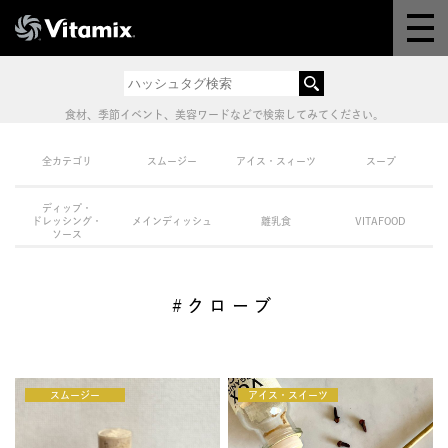
Why Vitamix
体験＆講座
食材、季節イベント、美容ワードなどで検索してみてください。
8つの機能
全カテゴリ
スムージー
アイス・スィーツ
スープ
ディップ・
オンラインストア
ドレッシング・
メインディッシュ
離乳食
VITAFOOD
ソース
レシピ
#クローブ
よくある質問
スムージー
製品情報
アイス・スイーツ