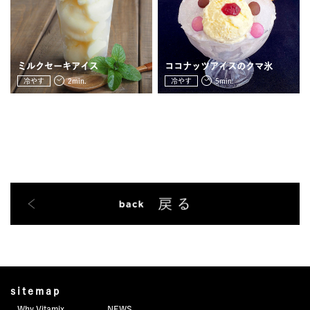
JOURNAL
レビュー
ミルクセーキアイス
ココナッツアイスのクマ氷
冷やす
2min.
冷やす
5min.
sitemap
Why Vitamix
NEWS