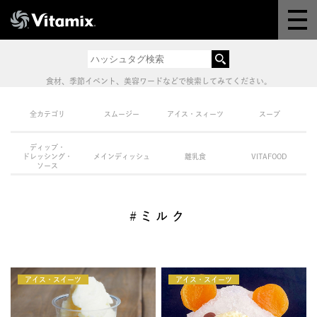
Why Vitamix
体験＆講座
食材、季節イベント、美容ワードなどで検索してみてください。
8つの機能
全カテゴリ
スムージー
アイス・スィーツ
スープ
ディップ・
オンラインストア
ドレッシング・
メインディッシュ
離乳食
VITAFOOD
ソース
レシピ
#ミルク
よくある質問
アイス・スイーツ
製品情報
アイス・スイーツ