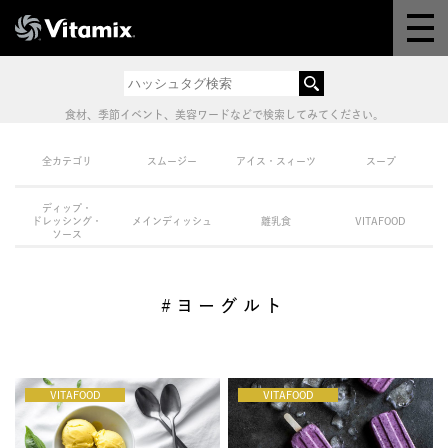
Why Vitamix
体験＆講座
食材、季節イベント、美容ワードなどで検索してみてください。
8つの機能
全カテゴリ
スムージー
アイス・スィーツ
スープ
ディップ・
オンラインストア
ドレッシング・
メインディッシュ
離乳食
VITAFOOD
ソース
レシピ
#ヨーグルト
よくある質問
VITAFOOD
製品情報
VITAFOOD