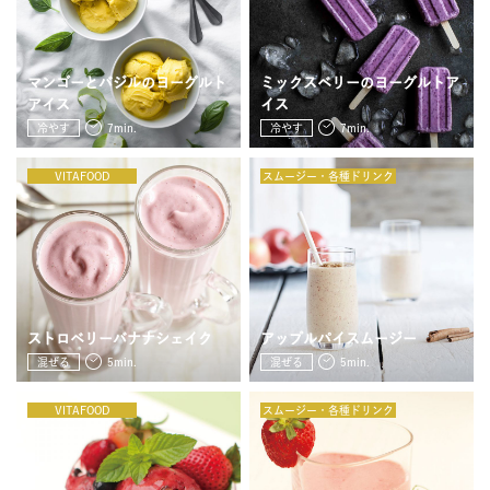
JOURNAL
レビュー
マンゴーとバジルのヨーグルト
ミックスベリーのヨーグルトア
アイス
イス
冷やす
7min.
冷やす
7min.
VITAFOOD
スムージー・各種ドリンク
ストロベリーバナナシェイク
アップルパイスムージー
混ぜる
5min.
混ぜる
5min.
VITAFOOD
スムージー・各種ドリンク