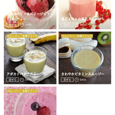
週末のベリー＆ベリージェラー
トパーティー
苺とトマトの美肌スムージー
混ぜる
5min.
混ぜる
5min.
スムージー・各種ドリンク
スムージー・各種ドリンク
アボカドバナナスムージー
さわやかビタミンスムージー
混ぜる
5min.
混ぜる
5min.
スムージー・各種ドリンク