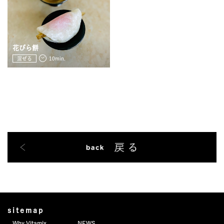
JOURNAL
レビュー
花びら餅
混ぜる
10min.
sitemap
Why Vitamix
NEWS