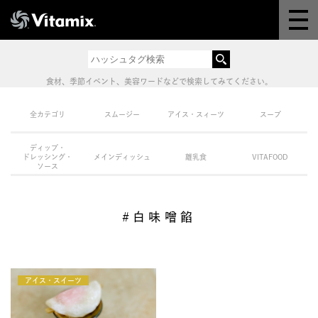
Why Vitamix
体験＆講座
食材、季節イベント、美容ワードなどで検索してみてください。
8つの機能
全カテゴリ
スムージー
アイス・スィーツ
スープ
ディップ・
オンラインストア
ドレッシング・
メインディッシュ
離乳食
VITAFOOD
ソース
レシピ
#白味噌餡
よくある質問
アイス・スイーツ
製品情報