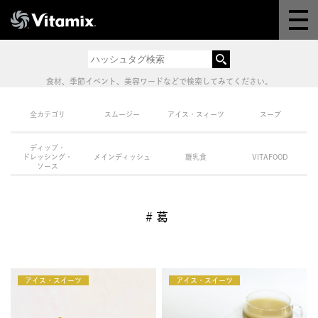
Why Vitamix
体験＆講座
食材、季節イベント、美容ワードなどで検索してみてください。
8つの機能
全カテゴリ
スムージー
アイス・スィーツ
スープ
ディップ・
オンラインストア
ドレッシング・
メインディッシュ
離乳食
VITAFOOD
ソース
レシピ
#葛
よくある質問
アイス・スイーツ
製品情報
アイス・スイーツ