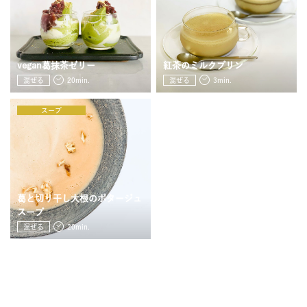
JOURNAL
レビュー
vegan葛抹茶ゼリー
紅茶のミルクプリン
混ぜる
20min.
混ぜる
3min.
スープ
葛と切り干し大根のポタージュ
スープ
混ぜる
20min.