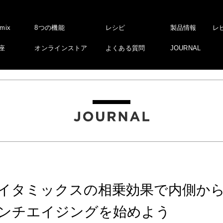
amix
8つの機能
レシピ
製品情報
レ
座
オンラインストア
よくある質問
JOURNAL
イタミックスの相乗効果で内側か
ンチエイジングを始めよう