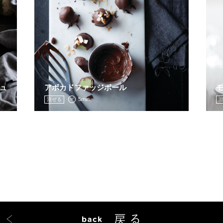
ュ
アボカドファッジボール
5min.
混ぜる