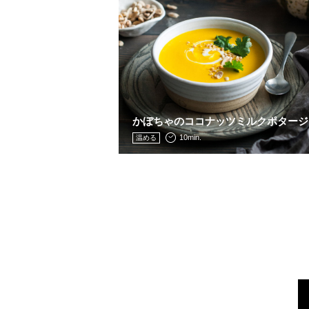
かぼちゃのココナッツミルクポタージ
10min.
温める