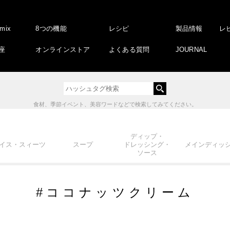
amix
8つの機能
レシピ
製品情報
レ
座
オンラインストア
よくある質問
JOURNAL
食材、季節イベント、美容ワードなどで検索してみてください。
ディップ・
イス・スィーツ
スープ
ドレッシング・
メインディッ
ソース
#ココナッツクリーム