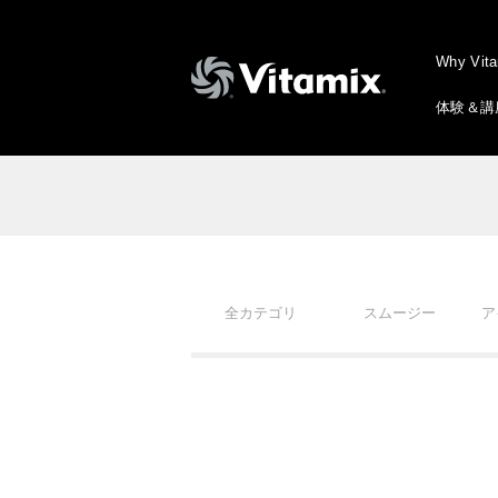
Why Vit
体験＆講
全カテゴリ
スムージー
ア