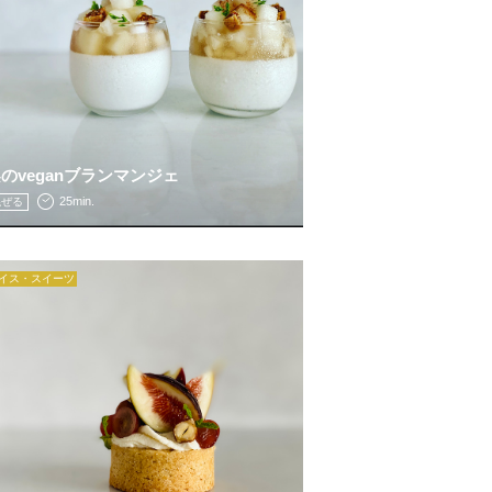
のveganブランマンジェ
25min.
混ぜる
イス・スイーツ