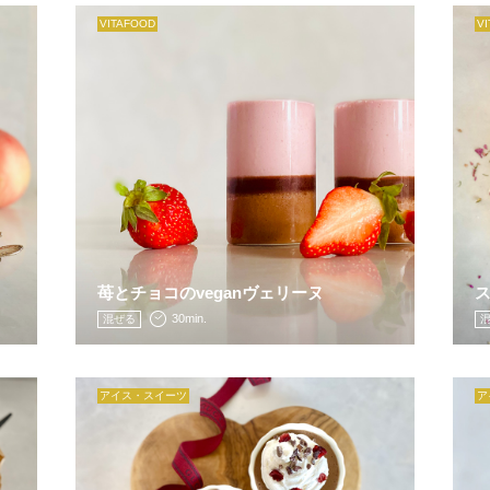
VITAFOOD
V
苺とチョコのveganヴェリーヌ
30min.
混ぜる
アイス・スイーツ
ア