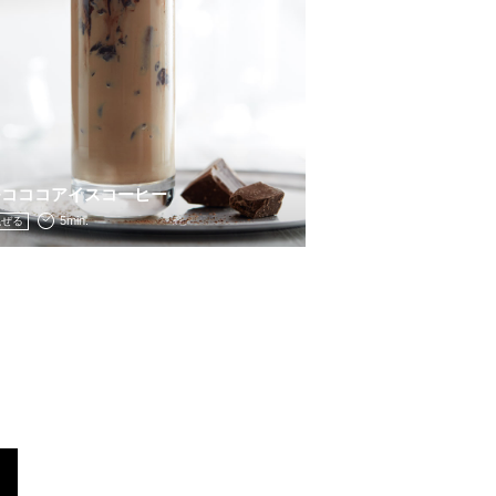
モコココアイスコーヒー
5min.
混ぜる