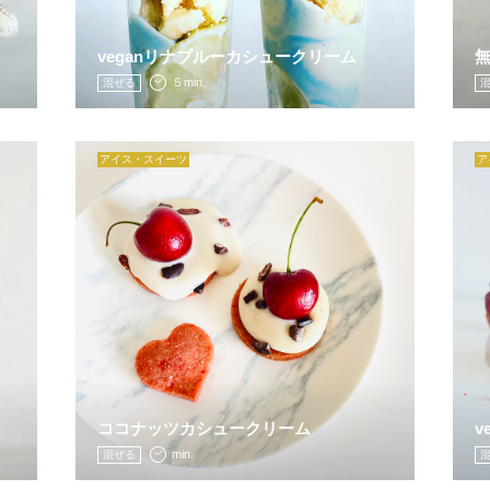
veganリナブルーカシュークリーム
無
５min.
混ぜる
アイス・スイーツ
ア
ココナッツカシュークリーム
v
min.
混ぜる