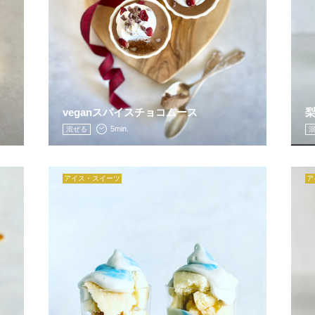
veganスパイスチョコムース
梨
5min.
混ぜる
アイス・スイーツ
ア