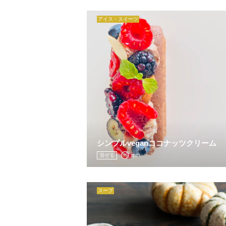
アイス・スイーツ
シンプルveganココナッツクリーム
min.
混ぜる
スープ