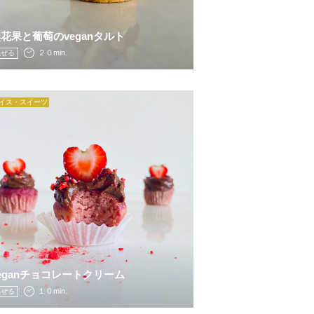
花果と葡萄のveganタルト
２０min.
混ぜる
イス・スイーツ
eganチョコレートクリーム
１０min.
混ぜる