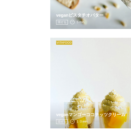
veganピスタチオバター
５min.
混ぜる
VITAFOOD
veganマンゴーココナッツクリーム
１０min.
混ぜる