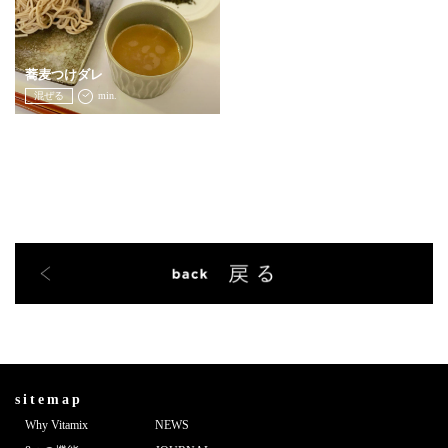
蕎麦つけダレ
混ぜる
min.
sitemap
Why Vitamix
NEWS