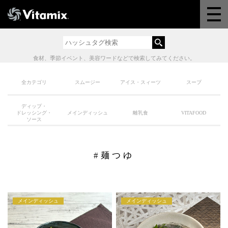
Why Vitamix
体験＆講座
食材、季節イベント、美容ワードなどで検索してみてください。
8つの機能
全カテゴリ
スムージー
アイス・スィーツ
スープ
ディップ・
オンラインストア
ドレッシング・
メインディッシュ
離乳食
VITAFOOD
ソース
レシピ
#麺つゆ
よくある質問
メインディッシュ
メインディッシュ
製品情報