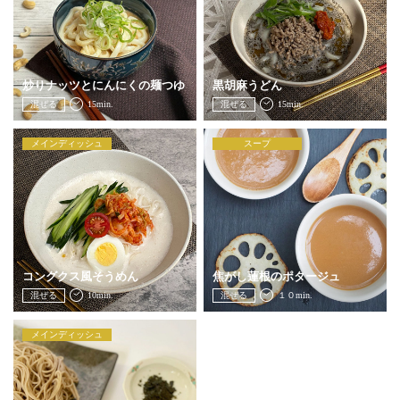
JOURNAL
レビュー
炒りナッツとにんにくの麺つゆ
黒胡麻うどん
混ぜる
15min.
混ぜる
15min.
メインディッシュ
スープ
コングクス風そうめん
焦がし蓮根のポタージュ
混ぜる
10min.
混ぜる
１０min.
メインディッシュ