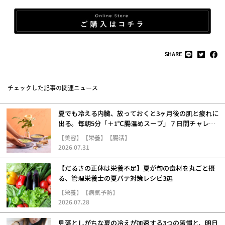
SHARE
チェックした記事の関連ニュース
夏でも冷える内臓、放っておくと3ヶ月後の肌と疲れに
出る。毎朝5分「＋1℃腸温めスープ」７日間チャレン
ジ
【美容】【栄養】【腸活】
2026.07.31
【だるさの正体は栄養不足】夏が旬の食材を丸ごと摂
る、管理栄養士の夏バテ対策レシピ3選
【栄養】【病気予防】
2026.07.28
見落としがちな夏の冷えが加速する3つの習慣と、明日