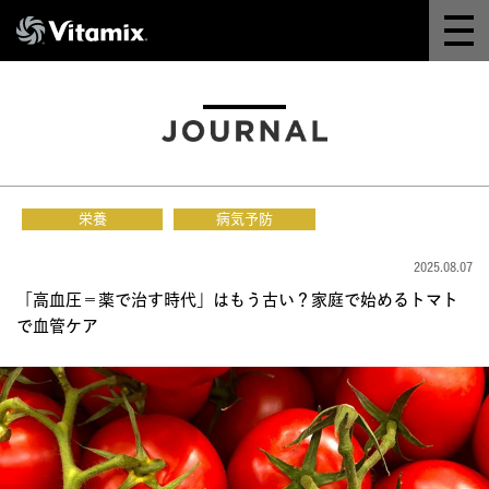
Why Vitamix
体験＆講座
8つの機能
栄養
病気予防
オンラインストア
2025.08.07
「高血圧＝薬で治す時代」はもう古い？家庭で始めるトマト
レシピ
で血管ケア
よくある質問
製品情報