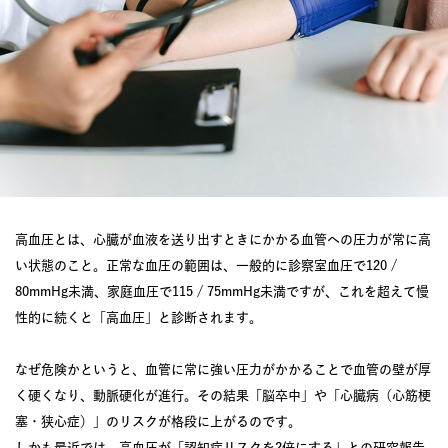
高血圧とは、心臓が血液を送り出すときにかかる血管への圧力が常に高
い状態のこと。正常な血圧の範囲は、一般的に診察室血圧で120 /
80mmHg未満、家庭血圧で115 / 75mmHg未満ですが、これを超えて慢
性的に続くと「高血圧」と診断されます。
なぜ危険かというと、血管に常に強い圧力がかかることで血管の壁が厚
く硬くなり、動脈硬化が進行。その結果「脳卒中」や「心臓病（心筋梗
塞・狭心症）」のリスクが格段に上がるのです。
しかも最近では、高血圧が「認知症リスクを2倍にする」との研究報告