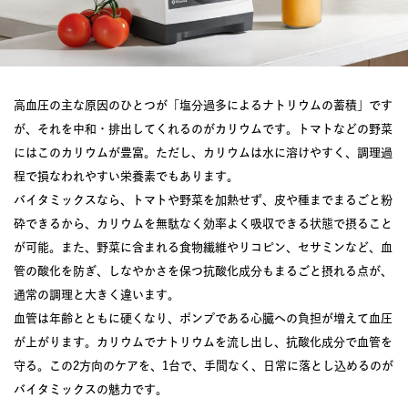
高血圧の主な原因のひとつが「塩分過多によるナトリウムの蓄積」です
が、それを中和・排出してくれるのがカリウムです。トマトなどの野菜
にはこのカリウムが豊富。ただし、カリウムは水に溶けやすく、調理過
程で損なわれやすい栄養素でもあります。
バイタミックスなら、トマトや野菜を加熱せず、皮や種までまるごと粉
砕できるから、カリウムを無駄なく効率よく吸収できる状態で摂ること
が可能。また、野菜に含まれる食物繊維やリコピン、セサミンなど、血
管の酸化を防ぎ、しなやかさを保つ抗酸化成分もまるごと摂れる点が、
通常の調理と大きく違います。
血管は年齢とともに硬くなり、ポンプである心臓への負担が増えて血圧
が上がります。カリウムでナトリウムを流し出し、抗酸化成分で血管を
守る。この2方向のケアを、1台で、手間なく、日常に落とし込めるのが
バイタミックスの魅力です。