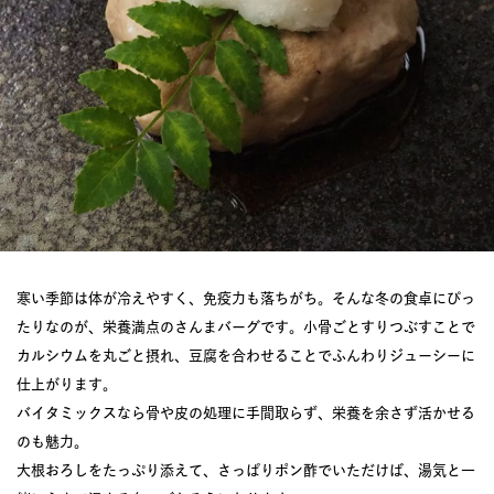
寒い季節は体が冷えやすく、免疫力も落ちがち。そんな冬の食卓にぴっ
たりなのが、栄養満点のさんまバーグです。小骨ごとすりつぶすことで
カルシウムを丸ごと摂れ、豆腐を合わせることでふんわりジューシーに
仕上がります。
バイタミックスなら骨や皮の処理に手間取らず、栄養を余さず活かせる
のも魅力。
大根おろしをたっぷり添えて、さっぱりポン酢でいただけば、湯気と一