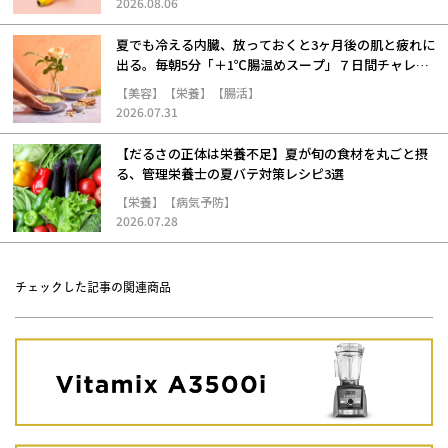
2026.08.06
夏でも冷える内臓、放っておくと3ヶ月後の肌と疲れに
出る。毎朝5分「＋1℃腸温めスープ」７日間チャレン
ジ
【美容】【栄養】【腸活】
2026.07.31
【だるさの正体は栄養不足】夏が旬の食材を丸ごと摂
る、管理栄養士の夏バテ対策レシピ3選
【栄養】【病気予防】
2026.07.28
チェックした記事の関連商品