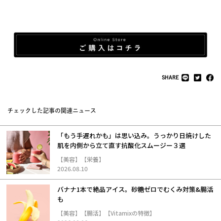
SHARE
チェックした記事の関連ニュース
「もう手遅れかも」は思い込み。うっかり日焼けした
肌を内側から立て直す抗酸化スムージー３選
【美容】【栄養】
2026.08.10
バナナ1本で絶品アイス。砂糖ゼロでむくみ対策&腸活
も
【美容】【腸活】【Vitamixの特徴】