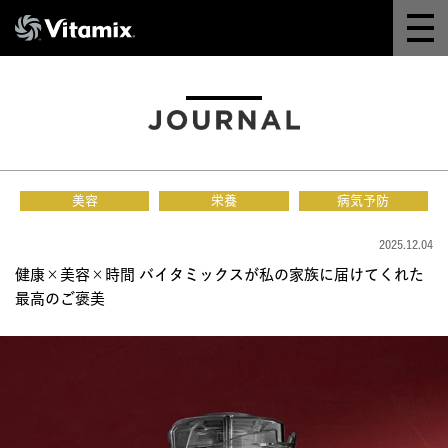
Why Vitamix
体験＆講座
8つの機能
美容
栄養
病気予防
オンラインストア
2025.12.04
健康×美容×時間 バイタミックスが私の家族に届けてくれた
レシピ
最高のご褒美
よくある質問
製品情報