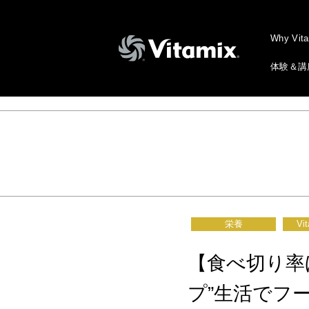
Why Vit
体験＆講
栄養
Vi
【食べ切り率
プ”生活でフ