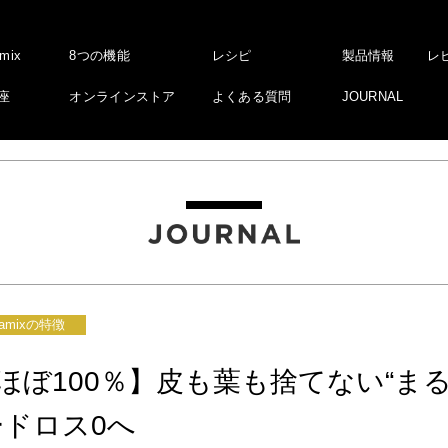
amix
8つの機能
レシピ
製品情報
レ
座
オンラインストア
よくある質問
JOURNAL
tamixの特徴
ほぼ100％】皮も葉も捨てない“ま
ードロス0へ