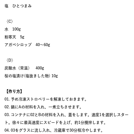
塩 ひとつまみ
〈C〉
水 100g
粉寒天 5g
アガベシロップ 40〜60g
〈D〉
炭酸水（常温） 400g
桜の塩漬け(塩抜きした物) 10g
【作り方】
01. 予め冷凍ストロベリーを解凍しておきます。
02. 鍋にAの材料を入れ、一煮立ちさせます。
03. コンテナに02とBの材料を入れ、蓋をします。速度1を選択しスター
ト。徐々に最高速度にスピードを上げ、約1分攪拌します。
04. 03をグラスに流し入れ、冷蔵庫で30分程冷やします。