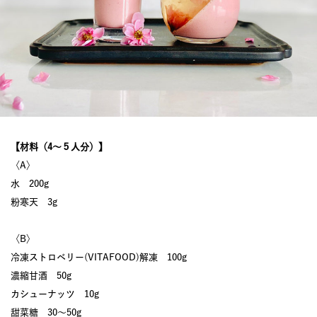
【材料（4～５人分）】
〈A〉
水 200g
粉寒天 3g
〈B〉
冷凍ストロベリー(VITAFOOD)解凍 100g
濃縮甘酒 50g
カシューナッツ 10g
甜菜糖 30〜50g