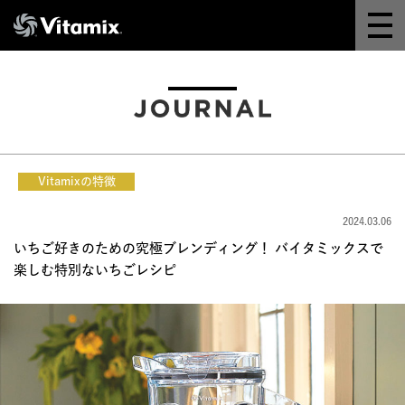
Why Vitamix
体験＆講座
8つの機能
Vitamixの特徴
オンラインストア
2024.03.06
いちご好きのための究極ブレンディング！ バイタミックスで
レシピ
楽しむ特別ないちごレシピ
よくある質問
製品情報